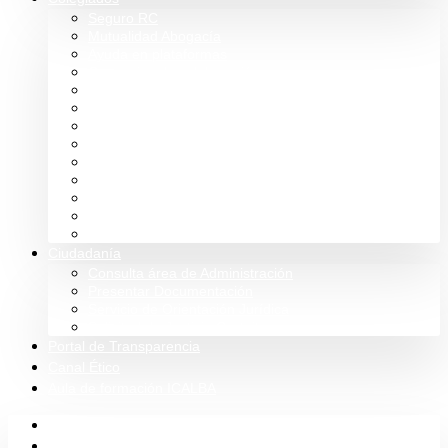
Seguro RC
Mutualidad Abogacía
Ayuda en plataformas
Convenios de colaboración
Biblioteca
Turno de Oficio
Bases de datos
Presupuestos y cuentas
Estatutos
Tablón de anuncios ICALBA
Circulares CGAE
Tienda
Club Icalba
Ciudadanía
Consulta área de Administración
Presentar Documentación
Servicio de Orientación Jurídica
Solicitud de Justicia Gratuita
Portal de Transparencia
Canal Ético
Aula de formación ICALBA
Inicio
Colegio