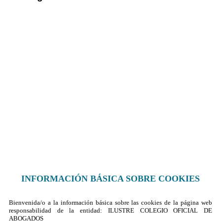
Sus datos seguros
Política de protección de datos
Política de cookies
Contacto
¿Dónde encontrarnos?
Formulario de contacto
© 2025 Ilustre Colegio de la Abogacía de Albacete
INFORMACIÓN BÁSICA SOBRE COOKIES
Bienvenida/o a la información básica sobre las cookies de la página web
responsabilidad de la entidad: ILUSTRE COLEGIO OFICIAL DE
ABOGADOS