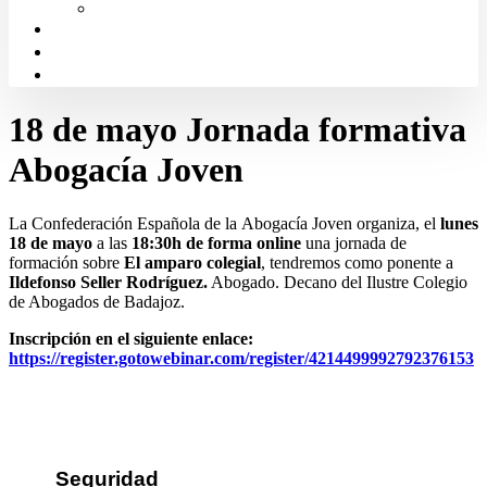
Solicitud de Justicia Gratuita
Portal de Transparencia
Canal Ético
Aula de formación ICALBA
18 de mayo Jornada formativa
Abogacía Joven
La Confederación Española de la Abogacía Joven organiza, el
lunes
18 de mayo
a las
18:30h de forma online
una jornada de
formación sobre
El amparo colegial
, tendremos como ponente a
Ildefonso Seller Rodríguez.
Abogado. Decano del Ilustre Colegio
de Abogados de Badajoz.
Inscripción en el siguiente enlace:
https://register.gotowebinar.com/register/4214499992792376153
Seguridad