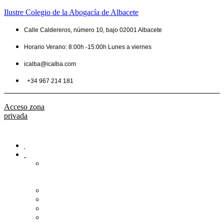
Ilustre Colegio de la Abogacía de Albacete
Calle Caldereros, número 10, bajo 02001 Albacete
Horario Verano: 8:00h -15:00h Lunes a viernes
icalba@icalba.com
+34 967 214 181
Acceso zona
privada
Inicio
Colegio
Bienvenida
del
Decano
Información
Historia
Estructura
Colegiación