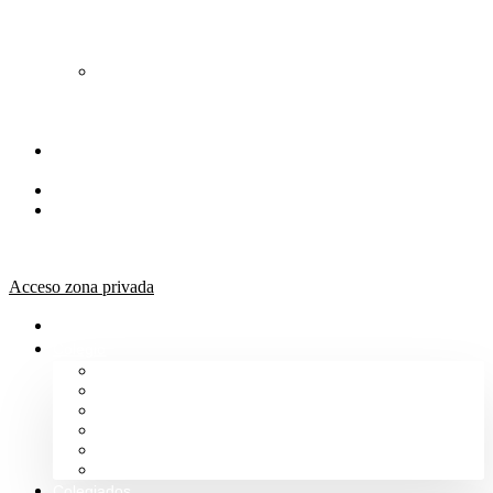
de
Orientación
Jurídica
Solicitud
de
Justicia
Gratuita
Portal de
Transparencia
Canal Ético
Aula de
formación
ICALBA
Acceso zona privada
Inicio
Colegio
Bienvenida del Decano
Información
Historia
Estructura
Colegiación
Normativa Profesional
Colegiados