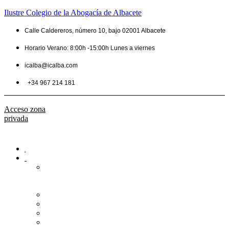
Ilustre Colegio de la Abogacía de Albacete
Calle Caldereros, número 10, bajo 02001 Albacete
Horario Verano: 8:00h -15:00h Lunes a viernes
icalba@icalba.com
+34 967 214 181
Acceso zona
privada
Inicio
Colegio
Bienvenida
del
Decano
Información
Historia
Estructura
Colegiación