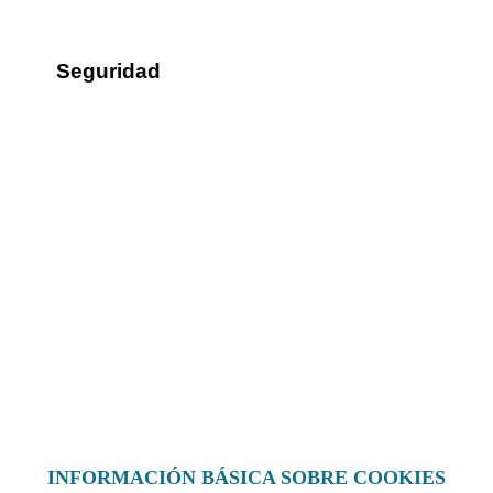
Seguridad
Sus datos seguros
Política de protección de datos
Política de cookies
Contacto
¿Dónde encontrarnos?
Formulario de contacto
© 2025 Ilustre Colegio de la Abogacía de Albacete
INFORMACIÓN BÁSICA SOBRE COOKIES