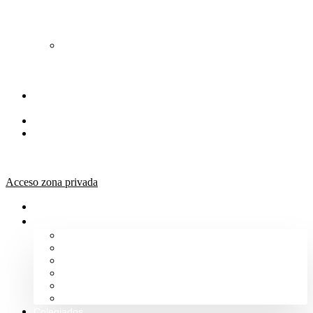
de
Orientación
Jurídica
Solicitud
de
Justicia
Gratuita
Portal de
Transparencia
Canal Ético
Aula de
formación
ICALBA
Acceso zona privada
Inicio
Colegio
Bienvenida del Decano
Información
Historia
Estructura
Colegiación
Normativa Profesional
Colegiados