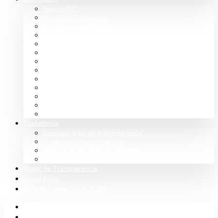
Seguro RC
Mutualidad Abogacía
Ayuda en plataformas
Convenios de colaboración
Biblioteca
Turno de Oficio
Bases de datos
Presupuestos y cuentas
Estatutos
Tablón de anuncios ICALBA
Circulares CGAE
Tienda
Club Icalba
Ciudadanía
Consulta área de Administración
Presentar Documentación
Servicio de Orientación Jurídica
Solicitud de Justicia Gratuita
Portal de Transparencia
Canal Ético
Aula de formación ICALBA
Inicio
Colegio