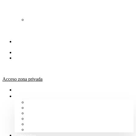
de
Orientación
Jurídica
Solicitud
de
Justicia
Gratuita
Portal de
Transparencia
Canal Ético
Aula de
formación
ICALBA
Acceso zona privada
Inicio
Colegio
Bienvenida del Decano
Información
Historia
Estructura
Colegiación
Normativa Profesional
Colegiados