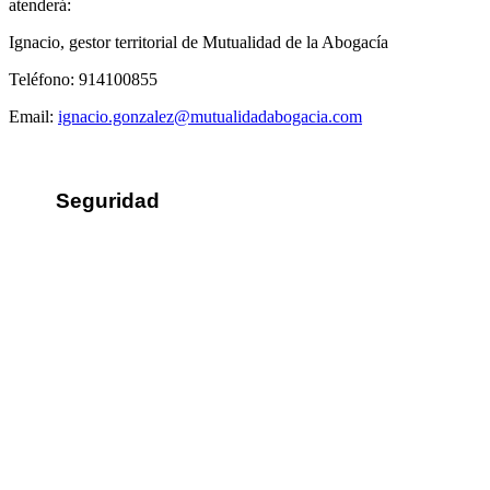
atenderá:
Ignacio, gestor territorial de Mutualidad de la Abogacía
Teléfono: 914100855
Email:
ignacio.gonzalez@mutualidadabogacia.com
Seguridad
Sus datos seguros
Política de protección de datos
Política de cookies
Contacto
¿Dónde encontrarnos?
Formulario de contacto