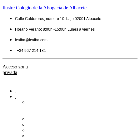
Ilustre Colegio de la Abogacía de Albacete
Calle Caldereros, número 10, bajo 02001 Albacete
Horario Verano: 8:00h -15:00h Lunes a viernes
icalba@icalba.com
+34 967 214 181
Acceso zona
privada
Inicio
Colegio
Bienvenida
del
Decano
Información
Historia
Estructura
Colegiación