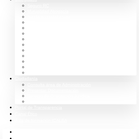
Seguro RC
Mutualidad Abogacía
Ayuda en plataformas
Convenios de colaboración
Biblioteca
Turno de Oficio
Bases de datos
Presupuestos y cuentas
Estatutos
Tablón de anuncios ICALBA
Circulares CGAE
Tienda
Club Icalba
Ciudadanía
Consulta área de Administración
Presentar Documentación
Servicio de Orientación Jurídica
Solicitud de Justicia Gratuita
Portal de Transparencia
Canal Ético
Aula de formación ICALBA
Inicio
Colegio