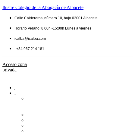
Ilustre Colegio de la Abogacía de Albacete
Calle Caldereros, número 10, bajo 02001 Albacete
Horario Verano: 8:00h -15:00h Lunes a viernes
icalba@icalba.com
+34 967 214 181
Acceso zona
privada
Inicio
Colegio
Bienvenida
del
Decano
Información
Historia
Estructura
Colegiación