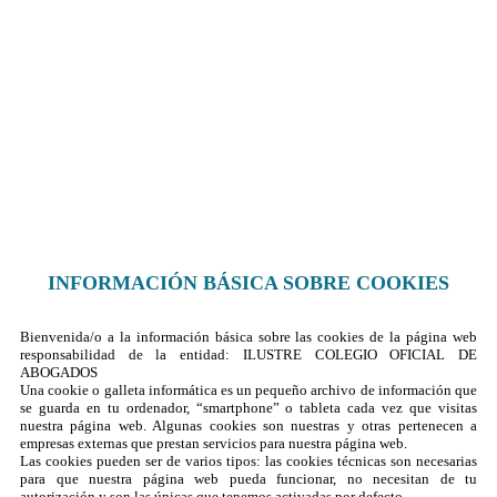
Contacto
¿Dónde encontrarnos?
Formulario de contacto
© 2025 Ilustre Colegio de la Abogacía de Albacete
INFORMACIÓN BÁSICA SOBRE COOKIES
Bienvenida/o a la información básica sobre las cookies de la página web
responsabilidad de la entidad: ILUSTRE COLEGIO OFICIAL DE
ABOGADOS
Una cookie o galleta informática es un pequeño archivo de información que
se guarda en tu ordenador, “smartphone” o tableta cada vez que visitas
nuestra página web. Algunas cookies son nuestras y otras pertenecen a
empresas externas que prestan servicios para nuestra página web.
Las cookies pueden ser de varios tipos: las cookies técnicas son necesarias
para que nuestra página web pueda funcionar, no necesitan de tu
autorización y son las únicas que tenemos activadas por defecto.