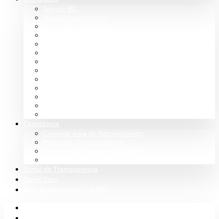
Seguro RC
Mutualidad Abogacía
Ayuda en plataformas
Convenios de colaboración
Biblioteca
Turno de Oficio
Bases de datos
Presupuestos y cuentas
Estatutos
Tablón de anuncios ICALBA
Circulares CGAE
Tienda
Club Icalba
Ciudadanía
Consulta área de Administración
Presentar Documentación
Servicio de Orientación Jurídica
Solicitud de Justicia Gratuita
Portal de Transparencia
Canal Ético
Aula de formación ICALBA
Inicio
Colegio