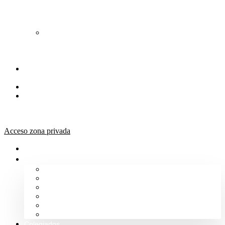
de
Orientación
Jurídica
Solicitud
de
Justicia
Gratuita
Portal de
Transparencia
Canal Ético
Aula de
formación
ICALBA
Acceso zona privada
Inicio
Colegio
Bienvenida del Decano
Información
Historia
Estructura
Colegiación
Normativa Profesional
Colegiados