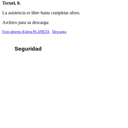
Teruel, 8.
La asistencia es libre hasta completar aforo.
Archivo para su descarga:
Foro-abierto-Esfera-PLANETA
Descarga
Seguridad
Sus datos seguros
Política de protección de datos
Política de cookies
Contacto
¿Dónde encontrarnos?
Formulario de contacto