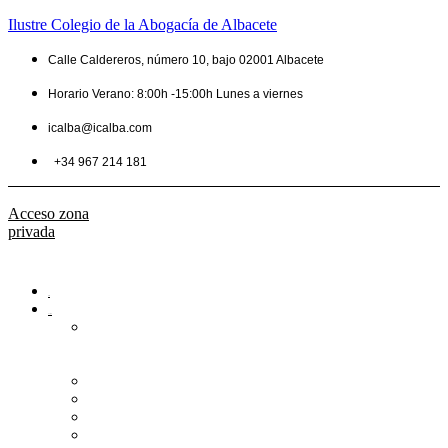
Ilustre Colegio de la Abogacía de Albacete
Calle Caldereros, número 10, bajo 02001 Albacete
Horario Verano: 8:00h -15:00h Lunes a viernes
icalba@icalba.com
+34 967 214 181
Acceso zona
privada
Inicio
Colegio
Bienvenida
del
Decano
Información
Historia
Estructura
Colegiación