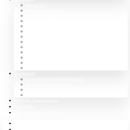
Seguro RC
Mutualidad Abogacía
Ayuda en plataformas
Convenios de colaboración
Biblioteca
Turno de Oficio
Bases de datos
Presupuestos y cuentas
Estatutos
Tablón de anuncios ICALBA
Circulares CGAE
Tienda
Club Icalba
Ciudadanía
Consulta área de Administración
Presentar Documentación
Servicio de Orientación Jurídica
Solicitud de Justicia Gratuita
Portal de Transparencia
Canal Ético
Aula de formación ICALBA
Inicio
Colegio