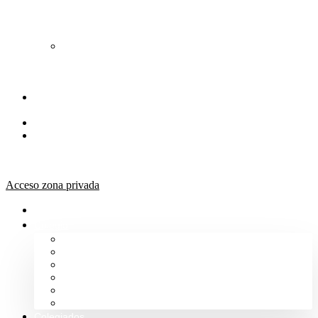
de
Orientación
Jurídica
Solicitud
de
Justicia
Gratuita
Portal de
Transparencia
Canal Ético
Aula de
formación
ICALBA
Acceso zona privada
Inicio
Colegio
Bienvenida del Decano
Información
Historia
Estructura
Colegiación
Normativa Profesional
Colegiados