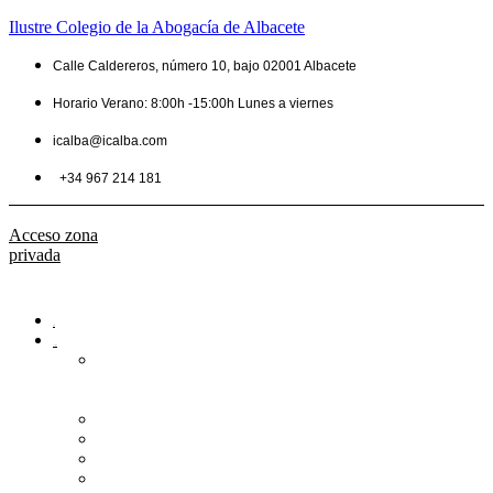
Ilustre Colegio de la Abogacía de Albacete
Calle Caldereros, número 10, bajo 02001 Albacete
Horario Verano: 8:00h -15:00h Lunes a viernes
icalba@icalba.com
+34 967 214 181
Acceso zona
privada
Inicio
Colegio
Bienvenida
del
Decano
Información
Historia
Estructura
Colegiación