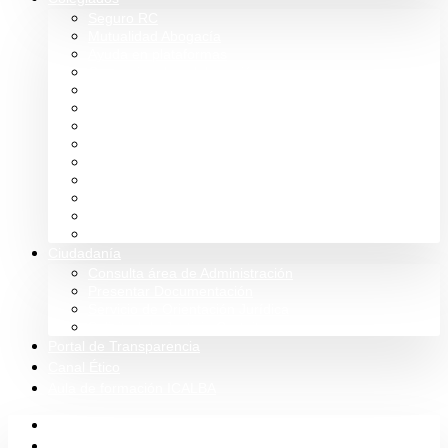
Seguro RC
Mutualidad Abogacía
Ayuda en plataformas
Convenios de colaboración
Biblioteca
Turno de Oficio
Bases de datos
Presupuestos y cuentas
Estatutos
Tablón de anuncios ICALBA
Circulares CGAE
Tienda
Club Icalba
Ciudadanía
Consulta área de Administración
Presentar Documentación
Servicio de Orientación Jurídica
Solicitud de Justicia Gratuita
Portal de Transparencia
Canal Ético
Aula de formación ICALBA
Inicio
Colegio