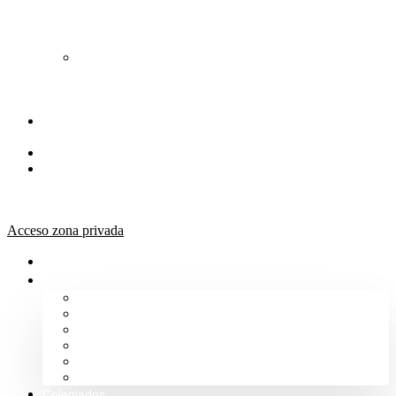
de
Orientación
Jurídica
Solicitud
de
Justicia
Gratuita
Portal de
Transparencia
Canal Ético
Aula de
formación
ICALBA
Acceso zona privada
Inicio
Colegio
Bienvenida del Decano
Información
Historia
Estructura
Colegiación
Normativa Profesional
Colegiados