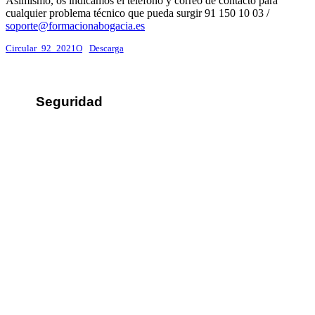
Asimismo, os indicamos el teléfono y correo de contacto para
cualquier problema técnico que pueda surgir 91 150 10 03 /
soporte@formacionabogacia.es
Circular_92_2021O
Descarga
Seguridad
Sus datos seguros
Política de protección de datos
Política de cookies
Contacto
¿Dónde encontrarnos?
Formulario de contacto
© 2025 Ilustre Colegio de la Abogacía de Albacete