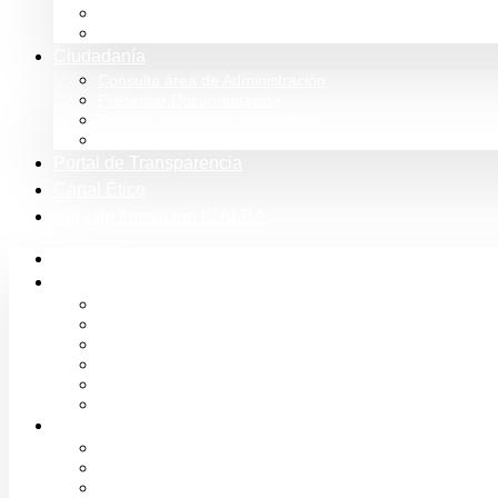
Tienda
Club Icalba
Ciudadanía
Consulta área de Administración
Presentar Documentación
Servicio de Orientación Jurídica
Solicitud de Justicia Gratuita
Portal de Transparencia
Canal Ético
Aula de formación ICALBA
Inicio
Colegio
Bienvenida del Decano
Información
Historia
Estructura
Colegiación
Normativa Profesional
Colegiados
Seguro RC
Mutualidad Abogacía
Ayuda en plataformas