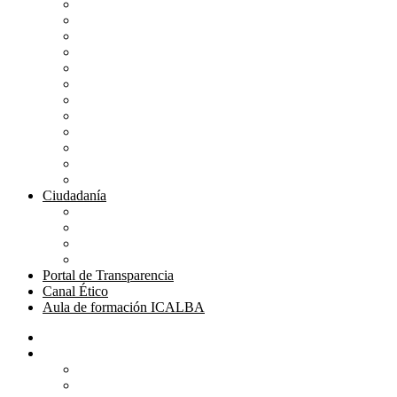
Mutualidad Abogacía
Ayuda en plataformas
Convenios de colaboración
Biblioteca
Turno de Oficio
Bases de datos
Presupuestos y cuentas
Estatutos
Tablón de anuncios ICALBA
Circulares CGAE
Tienda
Club Icalba
Ciudadanía
Consulta área de Administración
Presentar Documentación
Servicio de Orientación Jurídica
Solicitud de Justicia Gratuita
Portal de Transparencia
Canal Ético
Aula de formación ICALBA
Inicio
Colegio
Bienvenida del Decano
Información