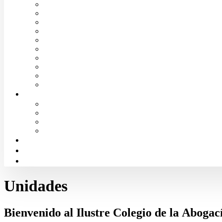
Convenios de colaboración
Biblioteca
Turno de Oficio
Bases de datos
Presupuestos y cuentas
Estatutos
Tablón de anuncios ICALBA
Circulares CGAE
Tienda
Club Icalba
Ciudadanía
Consulta área de Administración
Presentar Documentación
Servicio de Orientación Jurídica
Solicitud de Justicia Gratuita
Portal de Transparencia
Canal Ético
Aula de formación ICALBA
Unidades
Bienvenido
al Ilustre Colegio de la Aboga