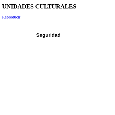
UNIDADES CULTURALES
Reproducir
Seguridad
Sus datos seguros
Política de protección de datos
Política de cookies
Contacto
¿Dónde encontrarnos?
Formulario de contacto
© 2025 Ilustre Colegio de la Abogacía de Albacete