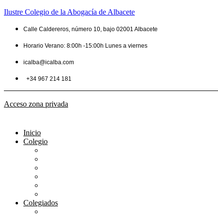
Ilustre Colegio de la Abogacía de Albacete
Calle Caldereros, número 10, bajo 02001 Albacete
Horario Verano: 8:00h -15:00h Lunes a viernes
icalba@icalba.com
+34 967 214 181
Acceso zona privada
Inicio
Colegio
Bienvenida del Decano
Información
Historia
Estructura
Colegiación
Normativa Profesional
Colegiados
Seguro RC