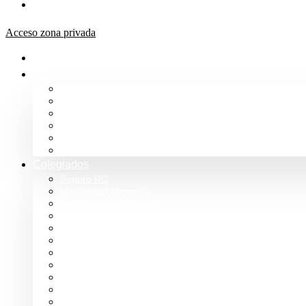
Aula de formación ICALBA
Acceso zona privada
Inicio
Colegio
Bienvenida del Decano
Información
Historia
Estructura
Colegiación
Normativa Profesional
Colegiados
Seguro RC
Mutualidad Abogacía
Ayuda en plataformas
Convenios de colaboración
Biblioteca
Turno de Oficio
Bases de datos
Presupuestos y cuentas
Estatutos
Tablón de anuncios ICALBA
Circulares CGAE