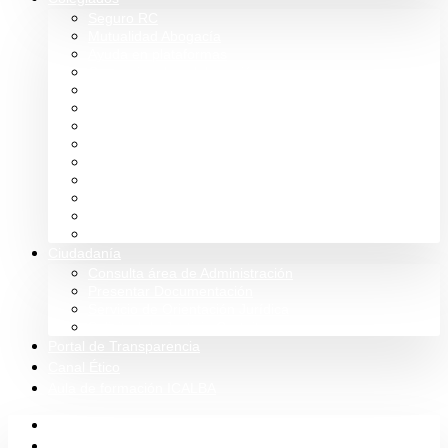
Seguro RC
Mutualidad Abogacía
Ayuda en plataformas
Convenios de colaboración
Biblioteca
Turno de Oficio
Bases de datos
Presupuestos y cuentas
Estatutos
Tablón de anuncios ICALBA
Circulares CGAE
Tienda
Club Icalba
Ciudadanía
Consulta área de Administración
Presentar Documentación
Servicio de Orientación Jurídica
Solicitud de Justicia Gratuita
Portal de Transparencia
Canal Ético
Aula de formación ICALBA
Inicio
Colegio