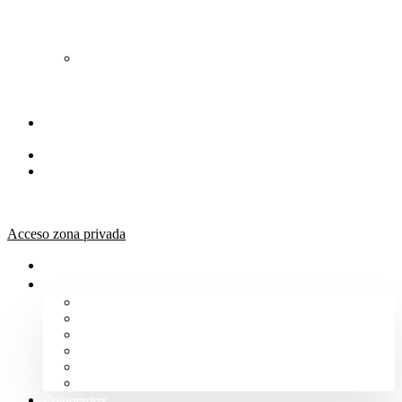
de
Orientación
Jurídica
Solicitud
de
Justicia
Gratuita
Portal de
Transparencia
Canal Ético
Aula de
formación
ICALBA
Acceso zona privada
Inicio
Colegio
Bienvenida del Decano
Información
Historia
Estructura
Colegiación
Normativa Profesional
Colegiados