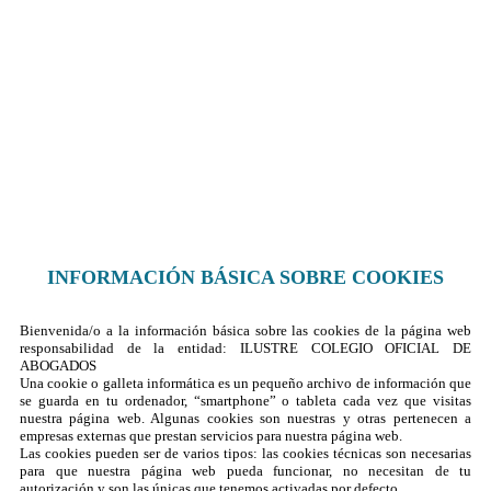
Contacto
¿Dónde encontrarnos?
Formulario de contacto
© 2025 Ilustre Colegio de la Abogacía de Albacete
INFORMACIÓN BÁSICA SOBRE COOKIES
Bienvenida/o a la información básica sobre las cookies de la página web
responsabilidad de la entidad: ILUSTRE COLEGIO OFICIAL DE
ABOGADOS
Una cookie o galleta informática es un pequeño archivo de información que
se guarda en tu ordenador, “smartphone” o tableta cada vez que visitas
nuestra página web. Algunas cookies son nuestras y otras pertenecen a
empresas externas que prestan servicios para nuestra página web.
Las cookies pueden ser de varios tipos: las cookies técnicas son necesarias
para que nuestra página web pueda funcionar, no necesitan de tu
autorización y son las únicas que tenemos activadas por defecto.