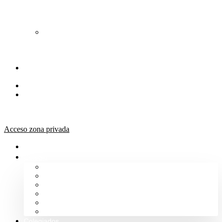
de
Orientación
Jurídica
Solicitud
de
Justicia
Gratuita
Portal de
Transparencia
Canal Ético
Aula de
formación
ICALBA
Acceso zona privada
Inicio
Colegio
Bienvenida del Decano
Información
Historia
Estructura
Colegiación
Normativa Profesional
Colegiados