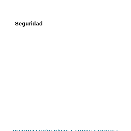
Seguridad
Sus datos seguros
Política de protección de datos
Política de cookies
Contacto
¿Dónde encontrarnos?
Formulario de contacto
© 2025 Ilustre Colegio de la Abogacía de Albacete