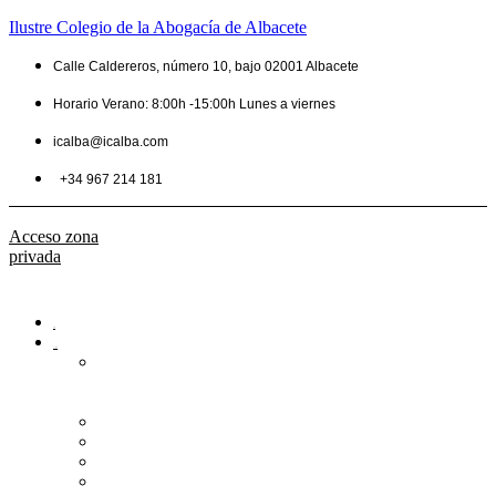
Ilustre Colegio de la Abogacía de Albacete
Calle Caldereros, número 10, bajo 02001 Albacete
Horario Verano: 8:00h -15:00h Lunes a viernes
icalba@icalba.com
+34 967 214 181
Acceso zona
privada
Inicio
Colegio
Bienvenida
del
Decano
Información
Historia
Estructura
Colegiación