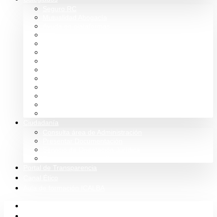
Seguro RC
Mutualidad Abogacía
Ayuda en plataformas
Convenios de colaboración
Biblioteca
Turno de Oficio
Bases de datos
Presupuestos y cuentas
Estatutos
Tablón de anuncios ICALBA
Circulares CGAE
Tienda
Club Icalba
Ciudadanía
Consulta área de Administración
Presentar Documentación
Servicio de Orientación Jurídica
Solicitud de Justicia Gratuita
Portal de Transparencia
Canal Ético
Aula de formación ICALBA
Inicio
Colegio