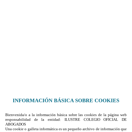
Sus datos seguros
Política de protección de datos
Política de cookies
Contacto
¿Dónde encontrarnos?
Formulario de contacto
© 2025 Ilustre Colegio de la Abogacía de Albacete
INFORMACIÓN BÁSICA SOBRE COOKIES
Bienvenida/o a la información básica sobre las cookies de la página web
responsabilidad de la entidad: ILUSTRE COLEGIO OFICIAL DE
ABOGADOS
Una cookie o galleta informática es un pequeño archivo de información que