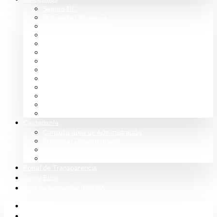
Seguro RC
Mutualidad Abogacía
Ayuda en plataformas
Convenios de colaboración
Biblioteca
Turno de Oficio
Bases de datos
Presupuestos y cuentas
Estatutos
Tablón de anuncios ICALBA
Circulares CGAE
Tienda
Club Icalba
Ciudadanía
Consulta área de Administración
Presentar Documentación
Servicio de Orientación Jurídica
Solicitud de Justicia Gratuita
Portal de Transparencia
Canal Ético
Aula de formación ICALBA
Inicio
Colegio