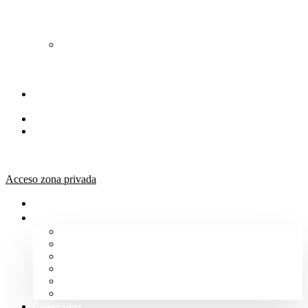
de
Orientación
Jurídica
Solicitud
de
Justicia
Gratuita
Portal de
Transparencia
Canal Ético
Aula de
formación
ICALBA
Acceso zona privada
Inicio
Colegio
Bienvenida del Decano
Información
Historia
Estructura
Colegiación
Normativa Profesional
Colegiados