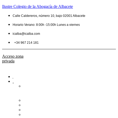
Ilustre Colegio de la Abogacía de Albacete
Calle Caldereros, número 10, bajo 02001 Albacete
Horario Verano: 8:00h -15:00h Lunes a viernes
icalba@icalba.com
+34 967 214 181
Acceso zona
privada
Inicio
Colegio
Bienvenida
del
Decano
Información
Historia
Estructura
Colegiación