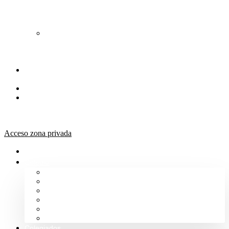
de
Orientación
Jurídica
Solicitud
de
Justicia
Gratuita
Portal de
Transparencia
Canal Ético
Aula de
formación
ICALBA
Acceso zona privada
Inicio
Colegio
Bienvenida del Decano
Información
Historia
Estructura
Colegiación
Normativa Profesional
Colegiados