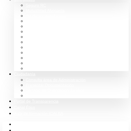
Seguro RC
Mutualidad Abogacía
Ayuda en plataformas
Convenios de colaboración
Biblioteca
Turno de Oficio
Bases de datos
Presupuestos y cuentas
Estatutos
Tablón de anuncios ICALBA
Circulares CGAE
Tienda
Club Icalba
Ciudadanía
Consulta área de Administración
Presentar Documentación
Servicio de Orientación Jurídica
Solicitud de Justicia Gratuita
Portal de Transparencia
Canal Ético
Aula de formación ICALBA
Inicio
Colegio