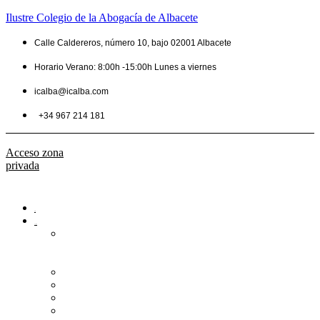
Ilustre Colegio de la Abogacía de Albacete
Calle Caldereros, número 10, bajo 02001 Albacete
Horario Verano: 8:00h -15:00h Lunes a viernes
icalba@icalba.com
+34 967 214 181
Acceso zona
privada
Inicio
Colegio
Bienvenida
del
Decano
Información
Historia
Estructura
Colegiación