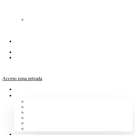
de
Orientación
Jurídica
Solicitud
de
Justicia
Gratuita
Portal de
Transparencia
Canal Ético
Aula de
formación
ICALBA
Acceso zona privada
Inicio
Colegio
Bienvenida del Decano
Información
Historia
Estructura
Colegiación
Normativa Profesional
Colegiados