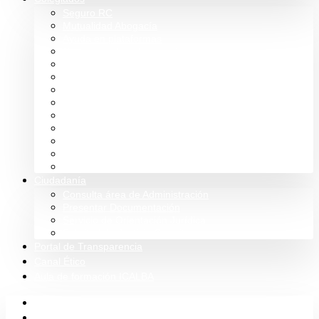
Seguro RC
Mutualidad Abogacía
Ayuda en plataformas
Convenios de colaboración
Biblioteca
Turno de Oficio
Bases de datos
Presupuestos y cuentas
Estatutos
Tablón de anuncios ICALBA
Circulares CGAE
Tienda
Club Icalba
Ciudadanía
Consulta área de Administración
Presentar Documentación
Servicio de Orientación Jurídica
Solicitud de Justicia Gratuita
Portal de Transparencia
Canal Ético
Aula de formación ICALBA
Inicio
Colegio