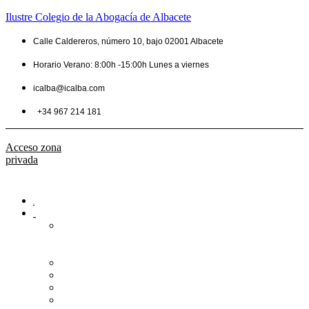
Ilustre Colegio de la Abogacía de Albacete
Calle Caldereros, número 10, bajo 02001 Albacete
Horario Verano: 8:00h -15:00h Lunes a viernes
icalba@icalba.com
+34 967 214 181
Acceso zona
privada
Inicio
Colegio
Bienvenida
del
Decano
Información
Historia
Estructura
Colegiación