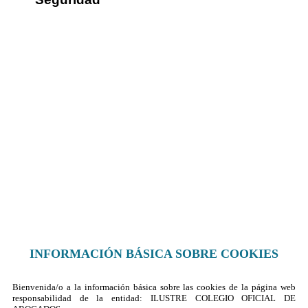
Sus datos seguros
Política de protección de datos
Política de cookies
Contacto
¿Dónde encontrarnos?
Formulario de contacto
© 2025 Ilustre Colegio de la Abogacía de Albacete
INFORMACIÓN BÁSICA SOBRE COOKIES
Bienvenida/o a la información básica sobre las cookies de la página web
responsabilidad de la entidad: ILUSTRE COLEGIO OFICIAL DE