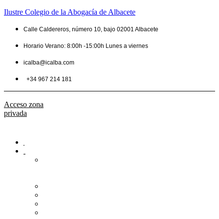
Ilustre Colegio de la Abogacía de Albacete
Calle Caldereros, número 10, bajo 02001 Albacete
Horario Verano: 8:00h -15:00h Lunes a viernes
icalba@icalba.com
+34 967 214 181
Acceso zona
privada
Inicio
Colegio
Bienvenida
del
Decano
Información
Historia
Estructura
Colegiación