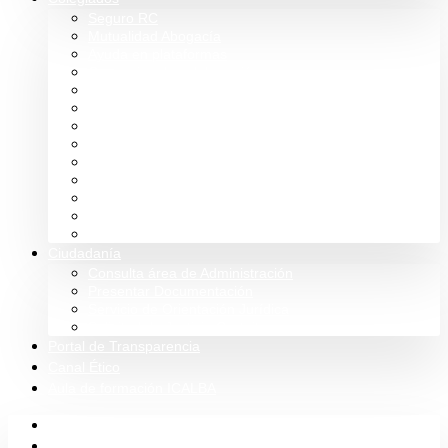
Seguro RC
Mutualidad Abogacía
Ayuda en plataformas
Convenios de colaboración
Biblioteca
Turno de Oficio
Bases de datos
Presupuestos y cuentas
Estatutos
Tablón de anuncios ICALBA
Circulares CGAE
Tienda
Club Icalba
Ciudadanía
Consulta área de Administración
Presentar Documentación
Servicio de Orientación Jurídica
Solicitud de Justicia Gratuita
Portal de Transparencia
Canal Ético
Aula de formación ICALBA
Inicio
Colegio