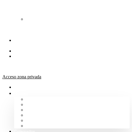
de
Orientación
Jurídica
Solicitud
de
Justicia
Gratuita
Portal de
Transparencia
Canal Ético
Aula de
formación
ICALBA
Acceso zona privada
Inicio
Colegio
Bienvenida del Decano
Información
Historia
Estructura
Colegiación
Normativa Profesional
Colegiados