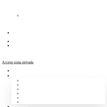
de
Orientación
Jurídica
Solicitud
de
Justicia
Gratuita
Portal de
Transparencia
Canal Ético
Aula de
formación
ICALBA
Acceso zona privada
Inicio
Colegio
Bienvenida del Decano
Información
Historia
Estructura
Colegiación
Normativa Profesional
Colegiados