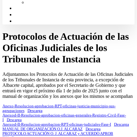
Solicitud de Justicia Gratuita
Portal de Transparencia
Canal Ético
Aula de formación ICALBA
Protocolos de Actuación de las
Oficinas Judiciales de los
Tribunales de Instancia
Adjuntanmos los Protocolos de Actuación de las Oficinas Judiciales
de los Tribunales de Instancia de esta provincia, a excepción de
Albacete capital, aprobados por el Secretario de Gobierno y que
entrará en vigor el próximo día 1 de julio de 2025 junto con el
manual de organización y los anexos que los mismos se acompañan
Anexo-Resolucion-aprobacion-RPT-oficinas-justicia-municipio-sus-
agrupaciones
Descarga
AnexosI-II-Resolucion-aprobacion-oficinas-generales-Registro-Civil-Fase-
I
Descarga
AnexosI-II-Resolucion-aprobacion-RPT-oficinas-judiciales-Fase-I
Descarga
MANUAL DE ORGANIZACIÓN O.J. ALCARAZ
Descarga
PROTOCOLO ACTUACIÓN O. J. ALCARAZ y ACUERDO APROB