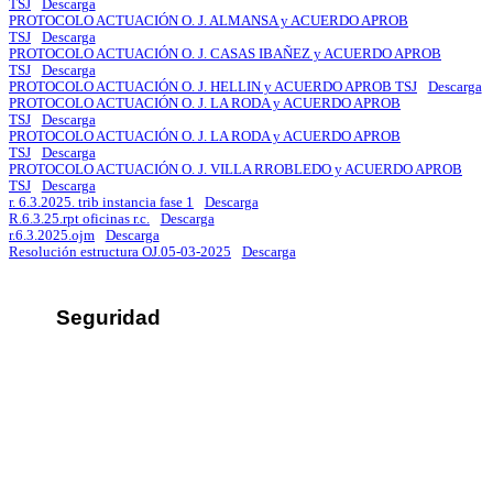
TSJ
Descarga
PROTOCOLO ACTUACIÓN O. J. ALMANSA y ACUERDO APROB
TSJ
Descarga
PROTOCOLO ACTUACIÓN O. J. CASAS IBAÑEZ y ACUERDO APROB
TSJ
Descarga
PROTOCOLO ACTUACIÓN O. J. HELLIN y ACUERDO APROB TSJ
Descarga
PROTOCOLO ACTUACIÓN O. J. LA RODA y ACUERDO APROB
TSJ
Descarga
PROTOCOLO ACTUACIÓN O. J. LA RODA y ACUERDO APROB
TSJ
Descarga
PROTOCOLO ACTUACIÓN O. J. VILLA RROBLEDO y ACUERDO APROB
TSJ
Descarga
r. 6.3.2025. trib instancia fase 1
Descarga
R.6.3.25.rpt oficinas r.c.
Descarga
r.6.3.2025.ojm
Descarga
Resolución estructura OJ.05-03-2025
Descarga
Seguridad
Sus datos seguros
Política de protección de datos
Política de cookies
Contacto