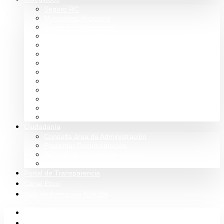
Seguro RC
Mutualidad Abogacía
Ayuda en plataformas
Convenios de colaboración
Biblioteca
Turno de Oficio
Bases de datos
Presupuestos y cuentas
Estatutos
Tablón de anuncios ICALBA
Circulares CGAE
Tienda
Club Icalba
Ciudadanía
Consulta área de Administración
Presentar Documentación
Servicio de Orientación Jurídica
Solicitud de Justicia Gratuita
Portal de Transparencia
Canal Ético
Aula de formación ICALBA
Inicio
Colegio