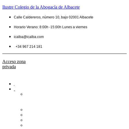
Ilustre Colegio de la Abogacía de Albacete
Calle Caldereros, número 10, bajo 02001 Albacete
Horario Verano: 8:00h -15:00h Lunes a viernes
icalba@icalba.com
+34 967 214 181
Acceso zona
privada
Inicio
Colegio
Bienvenida
del
Decano
Información
Historia
Estructura
Colegiación