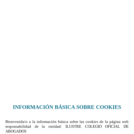
Sus datos seguros
Política de protección de datos
Política de cookies
Contacto
¿Dónde encontrarnos?
Formulario de contacto
© 2025 Ilustre Colegio de la Abogacía de Albacete
INFORMACIÓN BÁSICA SOBRE COOKIES
Bienvenida/o a la información básica sobre las cookies de la página web
responsabilidad de la entidad: ILUSTRE COLEGIO OFICIAL DE
ABOGADOS