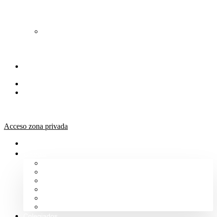
de
Orientación
Jurídica
Solicitud
de
Justicia
Gratuita
Portal de
Transparencia
Canal Ético
Aula de
formación
ICALBA
Acceso zona privada
Inicio
Colegio
Bienvenida del Decano
Información
Historia
Estructura
Colegiación
Normativa Profesional
Colegiados