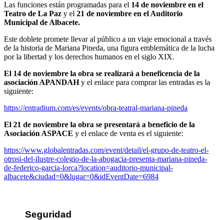
Las funciones están programadas para el
14 de noviembre en el
Teatro de La Paz
y el
21 de noviembre en el Auditorio
Municipal de Albacete.
Este doblete promete llevar al público a un viaje emocional a través
de la historia de Mariana Pineda, una figura emblemática de la lucha
por la libertad y los derechos humanos en el siglo XIX.
El 14 de noviembre la obra se realizará a beneficencia de la
asociación APANDAH
y el enlace para comprar las entradas es la
siguiente:
https://entradium.com/es/events/obra-teatral-mariana-pineda
El 21 de noviembre la obra se presentará a beneficio de la
Asociación ASPACE
y el enlace de venta es el siguiente:
https://www.globalentradas.com/event/detail/el-grupo-de-teatro-el-
otrosi-del-ilustre-colegio-de-la-abogacia-presenta-mariana-pineda-
de-federico-garcia-lorca?location=auditorio-municipal-
albacete&ciudad=0&lugar=0&idEventDate=6984
Seguridad