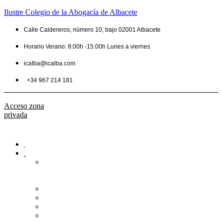
Ilustre Colegio de la Abogacía de Albacete
Calle Caldereros, número 10, bajo 02001 Albacete
Horario Verano: 8:00h -15:00h Lunes a viernes
icalba@icalba.com
+34 967 214 181
Acceso zona
privada
Inicio
Colegio
Bienvenida
del
Decano
Información
Historia
Estructura
Colegiación