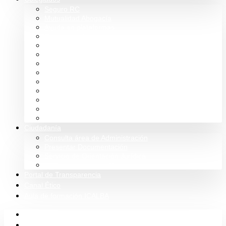
Seguro RC
Mutualidad Abogacía
Ayuda en plataformas
Convenios de colaboración
Biblioteca
Turno de Oficio
Bases de datos
Presupuestos y cuentas
Estatutos
Tablón de anuncios ICALBA
Circulares CGAE
Tienda
Club Icalba
Ciudadanía
Consulta área de Administración
Presentar Documentación
Servicio de Orientación Jurídica
Solicitud de Justicia Gratuita
Portal de Transparencia
Canal Ético
Aula de formación ICALBA
Inicio
Colegio