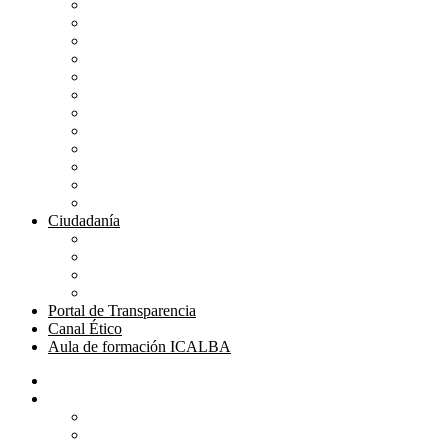
Mutualidad Abogacía
Ayuda en plataformas
Convenios de colaboración
Biblioteca
Turno de Oficio
Bases de datos
Presupuestos y cuentas
Estatutos
Tablón de anuncios ICALBA
Circulares CGAE
Tienda
Club Icalba
Ciudadanía
Consulta área de Administración
Presentar Documentación
Servicio de Orientación Jurídica
Solicitud de Justicia Gratuita
Portal de Transparencia
Canal Ético
Aula de formación ICALBA
Inicio
Colegio
Bienvenida del Decano
Información