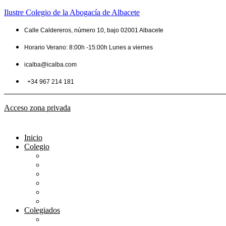
Ilustre Colegio de la Abogacía de Albacete
Calle Caldereros, número 10, bajo 02001 Albacete
Horario Verano: 8:00h -15:00h Lunes a viernes
icalba@icalba.com
+34 967 214 181
Acceso zona privada
Inicio
Colegio
Bienvenida del Decano
Información
Historia
Estructura
Colegiación
Normativa Profesional
Colegiados
Seguro RC