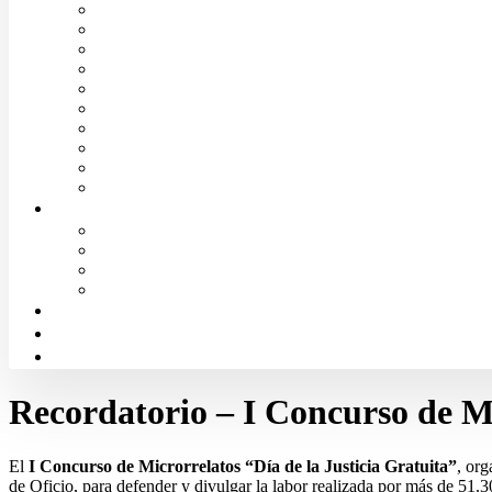
Convenios de colaboración
Biblioteca
Turno de Oficio
Bases de datos
Presupuestos y cuentas
Estatutos
Tablón de anuncios ICALBA
Circulares CGAE
Tienda
Club Icalba
Ciudadanía
Consulta área de Administración
Presentar Documentación
Servicio de Orientación Jurídica
Solicitud de Justicia Gratuita
Portal de Transparencia
Canal Ético
Aula de formación ICALBA
Recordatorio – I Concurso de Mi
El
I Concurso de Microrrelatos “Día de la Justicia Gratuita”
, org
de Oficio, para defender y divulgar la labor realizada por más de 51.30