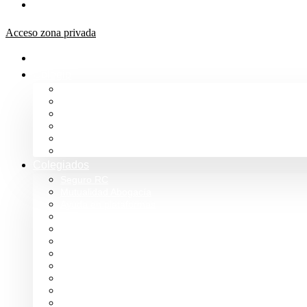
Aula de formación ICALBA
Acceso zona privada
Inicio
Colegio
Bienvenida del Decano
Información
Historia
Estructura
Colegiación
Normativa Profesional
Colegiados
Seguro RC
Mutualidad Abogacía
Ayuda en plataformas
Convenios de colaboración
Biblioteca
Turno de Oficio
Bases de datos
Presupuestos y cuentas
Estatutos
Tablón de anuncios ICALBA
Circulares CGAE