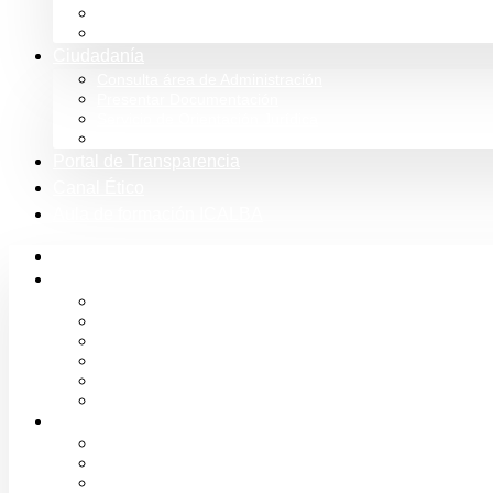
Tienda
Club Icalba
Ciudadanía
Consulta área de Administración
Presentar Documentación
Servicio de Orientación Jurídica
Solicitud de Justicia Gratuita
Portal de Transparencia
Canal Ético
Aula de formación ICALBA
Inicio
Colegio
Bienvenida del Decano
Información
Historia
Estructura
Colegiación
Normativa Profesional
Colegiados
Seguro RC
Mutualidad Abogacía
Ayuda en plataformas