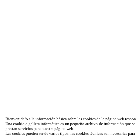
Sus datos seguros
Política de protección de datos
Política de cookies
Contacto
¿Dónde encontrarnos?
Formulario de contacto
© 2025 Ilustre Colegio de la Abogacía de Albacete
Bienvenida/o a la información básica sobre las cookies de la página web 
Una cookie o galleta informática es un pequeño archivo de información que se 
prestan servicios para nuestra página web.
Las cookies pueden ser de varios tipos: las cookies técnicas son necesarias par