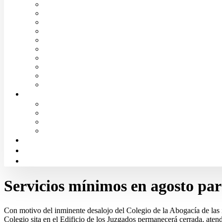
Convenios de colaboración
Biblioteca
Turno de Oficio
Bases de datos
Presupuestos y cuentas
Estatutos
Tablón de anuncios ICALBA
Circulares CGAE
Tienda
Club Icalba
Ciudadanía
Consulta área de Administración
Presentar Documentación
Servicio de Orientación Jurídica
Solicitud de Justicia Gratuita
Portal de Transparencia
Canal Ético
Aula de formación ICALBA
Servicios mínimos en agosto par
Con motivo del inminente desalojo del Colegio de la Abogacía de las i
Colegio sita en el Edificio de los Juzgados permanecerá cerrada, aten