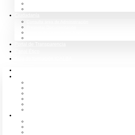
Tienda
Club Icalba
Ciudadanía
Consulta área de Administración
Presentar Documentación
Servicio de Orientación Jurídica
Solicitud de Justicia Gratuita
Portal de Transparencia
Canal Ético
Aula de formación ICALBA
Inicio
Colegio
Bienvenida del Decano
Información
Historia
Estructura
Colegiación
Normativa Profesional
Colegiados
Seguro RC
Mutualidad Abogacía
Ayuda en plataformas