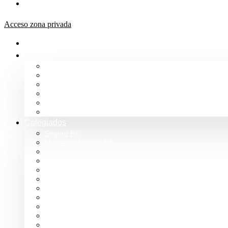
Aula de formación ICALBA
Acceso zona privada
Inicio
Colegio
Bienvenida del Decano
Información
Historia
Estructura
Colegiación
Normativa Profesional
Colegiados
Seguro RC
Mutualidad Abogacía
Ayuda en plataformas
Convenios de colaboración
Biblioteca
Turno de Oficio
Bases de datos
Presupuestos y cuentas
Estatutos
Tablón de anuncios ICALBA
Circulares CGAE