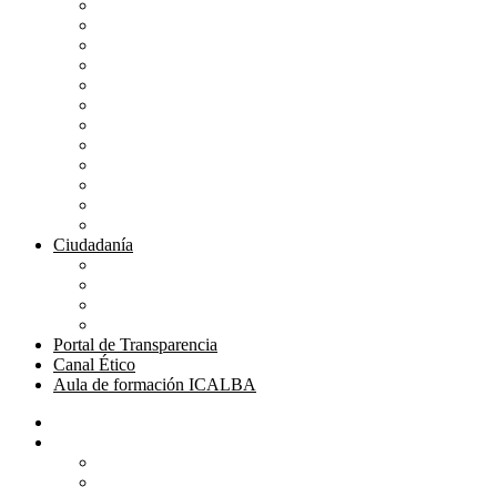
Mutualidad Abogacía
Ayuda en plataformas
Convenios de colaboración
Biblioteca
Turno de Oficio
Bases de datos
Presupuestos y cuentas
Estatutos
Tablón de anuncios ICALBA
Circulares CGAE
Tienda
Club Icalba
Ciudadanía
Consulta área de Administración
Presentar Documentación
Servicio de Orientación Jurídica
Solicitud de Justicia Gratuita
Portal de Transparencia
Canal Ético
Aula de formación ICALBA
Inicio
Colegio
Bienvenida del Decano
Información