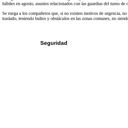
hábiles en agosto, asuntos relacionados con las guardias del turno de 
Se ruega a los compañeros que, si no existen motivos de urgencia, no
traslado, teniendo bultos y obstáculos en las zonas comunes, no siendo
Seguridad
Sus datos seguros
Política de protección de datos
Política de cookies
Contacto
¿Dónde encontrarnos?
Formulario de contacto
© 2025 Ilustre Colegio de la Abogacía de Albacete