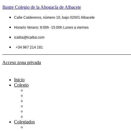
Ilustre Colegio de la Abogacía de Albacete
Calle Caldereros, número 10, bajo 02001 Albacete
Horario Verano: 8:00h -15:00h Lunes a viernes
icalba@icalba.com
+34 967 214 181
Acceso zona privada
Inicio
Colegio
Bienvenida del Decano
Información
Historia
Estructura
Colegiación
Normativa Profesional
Colegiados
Seguro RC