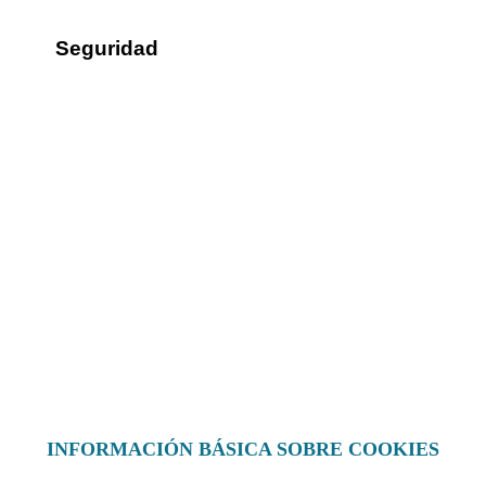
Seguridad
Sus datos seguros
Política de protección de datos
Política de cookies
Contacto
¿Dónde encontrarnos?
Formulario de contacto
© 2025 Ilustre Colegio de la Abogacía de Albacete
INFORMACIÓN BÁSICA SOBRE COOKIES