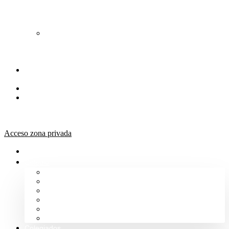
de
Orientación
Jurídica
Solicitud
de
Justicia
Gratuita
Portal de
Transparencia
Canal Ético
Aula de
formación
ICALBA
Acceso zona privada
Inicio
Colegio
Bienvenida del Decano
Información
Historia
Estructura
Colegiación
Normativa Profesional
Colegiados