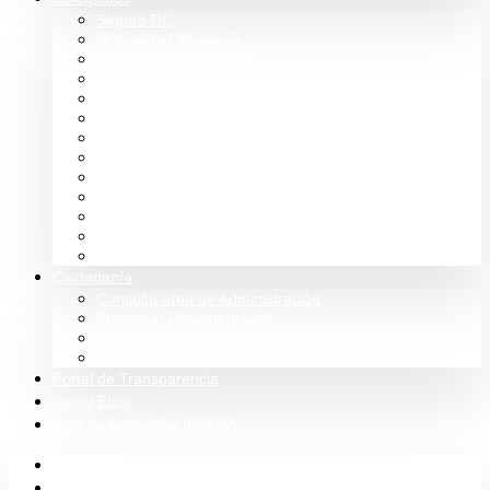
Seguro RC
Mutualidad Abogacía
Ayuda en plataformas
Convenios de colaboración
Biblioteca
Turno de Oficio
Bases de datos
Presupuestos y cuentas
Estatutos
Tablón de anuncios ICALBA
Circulares CGAE
Tienda
Club Icalba
Ciudadanía
Consulta área de Administración
Presentar Documentación
Servicio de Orientación Jurídica
Solicitud de Justicia Gratuita
Portal de Transparencia
Canal Ético
Aula de formación ICALBA
Inicio
Colegio