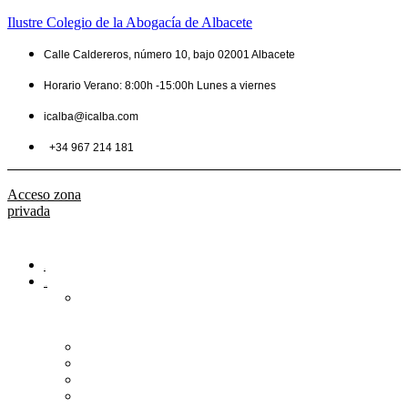
Ilustre Colegio de la Abogacía de Albacete
Calle Caldereros, número 10, bajo 02001 Albacete
Horario Verano: 8:00h -15:00h Lunes a viernes
icalba@icalba.com
+34 967 214 181
Acceso zona
privada
Inicio
Colegio
Bienvenida
del
Decano
Información
Historia
Estructura
Colegiación