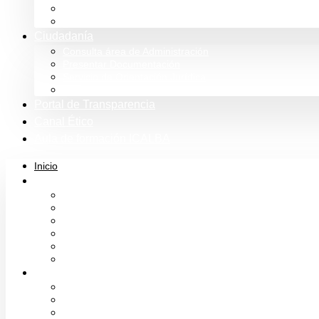
Tienda
Club Icalba
Ciudadanía
Consulta área de Administración
Presentar Documentación
Servicio de Orientación Jurídica
Solicitud de Justicia Gratuita
Portal de Transparencia
Canal Ético
Aula de formación ICALBA
Inicio
Colegio
Bienvenida del Decano
Información
Historia
Estructura
Colegiación
Normativa Profesional
Colegiados
Seguro RC
Mutualidad Abogacía
Ayuda en plataformas