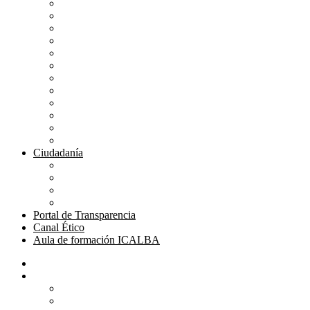
Mutualidad Abogacía
Ayuda en plataformas
Convenios de colaboración
Biblioteca
Turno de Oficio
Bases de datos
Presupuestos y cuentas
Estatutos
Tablón de anuncios ICALBA
Circulares CGAE
Tienda
Club Icalba
Ciudadanía
Consulta área de Administración
Presentar Documentación
Servicio de Orientación Jurídica
Solicitud de Justicia Gratuita
Portal de Transparencia
Canal Ético
Aula de formación ICALBA
Inicio
Colegio
Bienvenida del Decano
Información