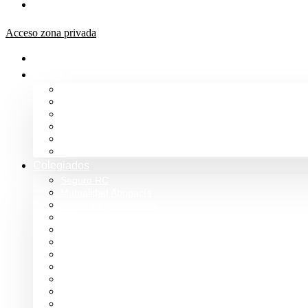
Aula de formación ICALBA
Acceso zona privada
Inicio
Colegio
Bienvenida del Decano
Información
Historia
Estructura
Colegiación
Normativa Profesional
Colegiados
Seguro RC
Mutualidad Abogacía
Ayuda en plataformas
Convenios de colaboración
Biblioteca
Turno de Oficio
Bases de datos
Presupuestos y cuentas
Estatutos
Tablón de anuncios ICALBA
Circulares CGAE