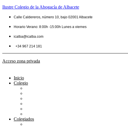
Ilustre Colegio de la Abogacía de Albacete
Calle Caldereros, número 10, bajo 02001 Albacete
Horario Verano: 8:00h -15:00h Lunes a viernes
icalba@icalba.com
+34 967 214 181
Acceso zona privada
Inicio
Colegio
Bienvenida del Decano
Información
Historia
Estructura
Colegiación
Normativa Profesional
Colegiados
Seguro RC